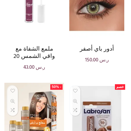
أدور باي أصفر
ملمع الشفاة مع
واقي الشمس 20
ر.س
150.00
ر.س
43.00
خصم
- 50%