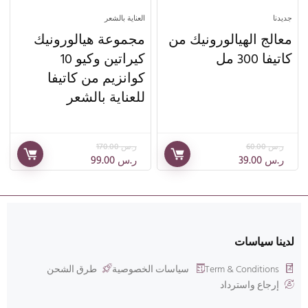
جديدنا
العناية بالشعر
معالج الهيالورونيك من
مجموعة هيالورونيك
كاتيفا 300 مل
كيراتين وكيو 10
كوانزيم من كاتيفا
للعناية بالشعر
ر.س
60.00
ر.س
170.00
ر.س
39.00
ر.س
99.00
لدينا سياسات
Term & Conditions
سياسات الخصوصية
طرق الشحن
إرجاع واسترداد