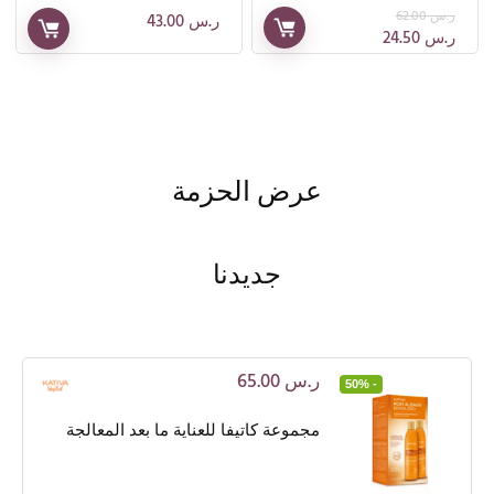
ر.س
62.00
ر.س
43.00
ر.س
24.50
عرض الحزمة
جديدنا
ر.س
65.00
- 50%
مجموعة كاتيفا للعناية ما بعد المعالجة