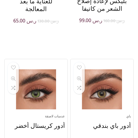
بليكس لإعادة إصلاح
للعناية ما بعد
الشعر من كاتيفا
المعالجة
ر.س
99.00
ر.س
65.00
ر.س
160.00
ر.س
130.00
باي
عدسات لاصقة
أدور باي بندقي
أدور كريستال أخضر