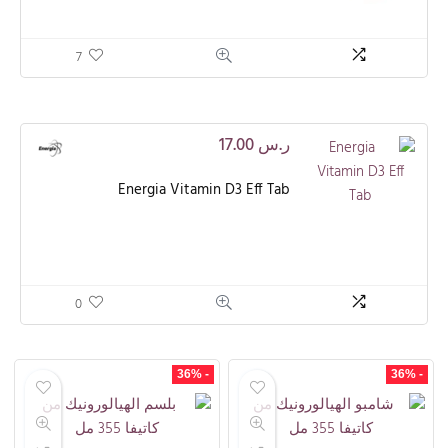
7
ر.س
17.00
Energia Vitamin D3 Eff Tab
0
- 36%
- 36%