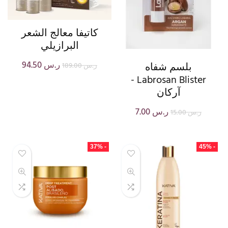
كاتيفا معالج الشعر
البرازيلي
ر.س
94.50
بلسم شفاه
ر.س
189.00
Labrosan Blister -
آركان
ر.س
7.00
ر.س
15.00
- 37%
- 45%