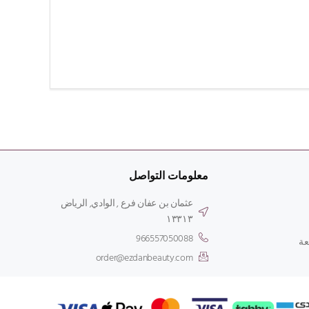
معلومات التواصل
عثمان بن عفان فرع , الوادي, الرياض
۱۳۳۱۳
966557050088
عة
order@ezdanbeauty.com