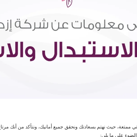
متعة، حيث نهتم بسعادتك ونحقق جميع أمانيك، ونتأكد من أنك مرتاح. لأ
الضوء على ما يلي: