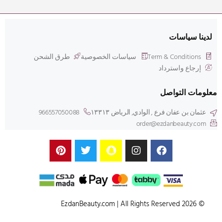
لدينا سياسات
Term & Conditions
سياسات الخصوصية
طرق الشحن
إرجاع واسترداد
معلومات التواصل
عثمان بن عفان فرع , الوادي, الرياض ۱۳۳۱۳
966557050088
order@ezdanbeauty.com
© 2026 EzdanBeauty.com | All Rights Reserved