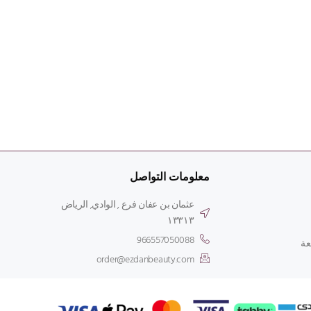
معلومات التواصل
عثمان بن عفان فرع , الوادي, الرياض
۱۳۳۱۳
966557050088
عة
order@ezdanbeauty.com