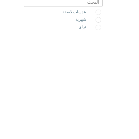
ميلانو
(0)
عدسات لاصقة
شهرية
تراي