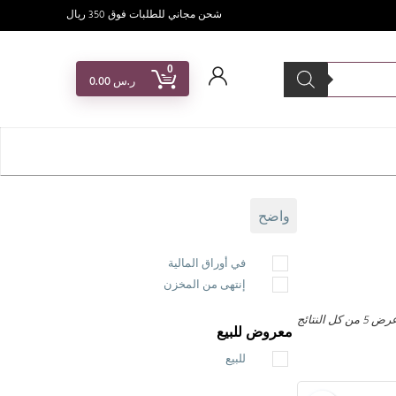
شحن مجاني للطلبات فوق 350 ريال
0
ر.س
0.00
واضح
في أوراق المالية
إنتهى من المخزن
ض ⁦5⁩ من كل النتائج
معروض للبيع
للبيع