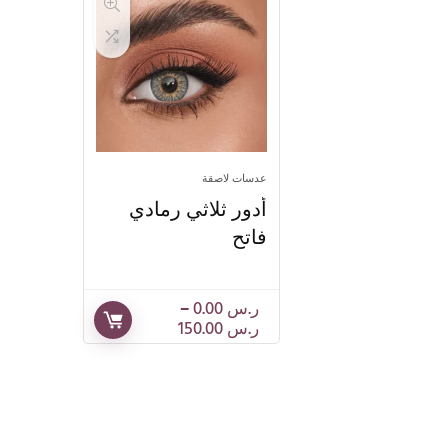
عدسات لاصقة
أدور ثلاثي رمادي
فاتح
ر.س
0.00
–
ر.س
150.00