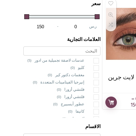
سعر
ر.س
-
Maximum Price
Minimum Price
العلامات التجارية
عدسات لاصقة تجميلية من ادور
(5)
كليو
(0)
معقمات دكتور كير
(0)
 لايت جرين
إنيرجيا الفيتامينات المتعددة
(0)
فلتشي أزورا
(0)
فلتشي أزورا
(0)
–
عطور آيسبيرج
(0)
كاتيفا
(0)
لابروسان
(0)
الاقسام
سابونيلو
(0)
مستحضرات التجميل ويك اب