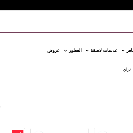
افر
عدسات لاصقة
العطور
عروض
تراي
عر