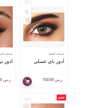
عدسات لاصقة
عدسات لاص
أدور باي عسلي
ادور ت
ر.س
150.00
ر.س
150.00
خصم