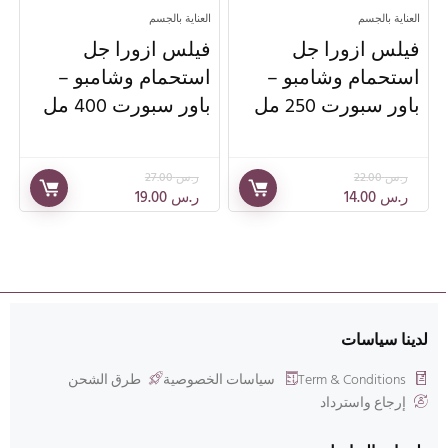
العناية بالجسم
العناية بالجسم
فيلس ازورا جل
فيلس ازورا جل
استحمام وشامبو –
استحمام وشامبو –
باور سبورت 250 مل
باور سبورت 400 مل
ر.س
22.00
ر.س
27.00
ر.س
14.00
ر.س
19.00
لدينا سياسات
Term & Conditions
سياسات الخصوصية
طرق الشحن
إرجاع واسترداد