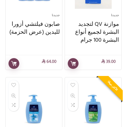
جديدنا
جديدنا
موازنة QV لتجديد
صابون فيلتشي أزورا
البشرة لجميع أنواع
لليدين (عرض الحزمة)
البشرة 100 جرام
64.00
39.00
⃁
⃁
الأكثر مبيعًا