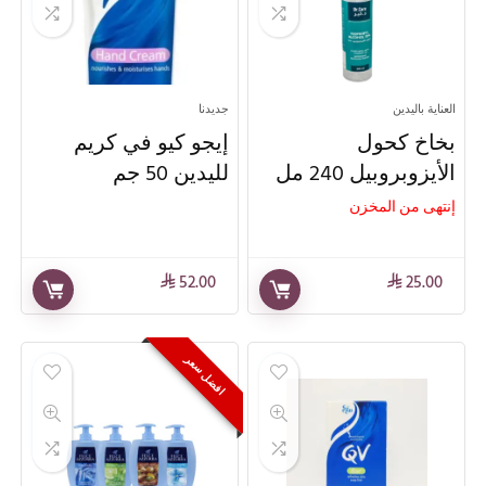
العناية باليدين
جديدنا
بخاخ كحول
إيجو كيو في كريم
الأيزوبروبيل 240 مل
لليدين 50 جم
إنتهى من المخزن
52.00
25.00
⃁
⃁
افضل سعر