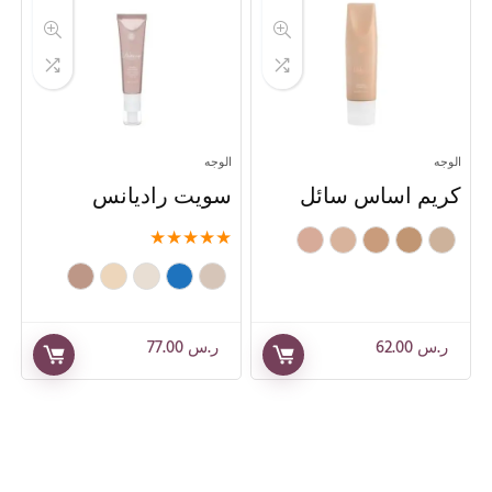
الوجه
الوجه
كريم اساس سائل
سويت راديانس
★
★
★
★
★
ر.س
62.00
ر.س
77.00