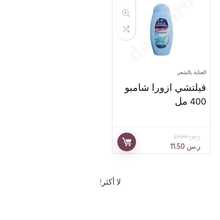
جديدنا
العناية الشخصية
جل الاستحمام
عناية المرأة
الاقسـام
العناية بالشعر
فيلتشي ازورا شامبو
400 مل
ر.س
23.00
ر.س
11.50
لا أكثر!