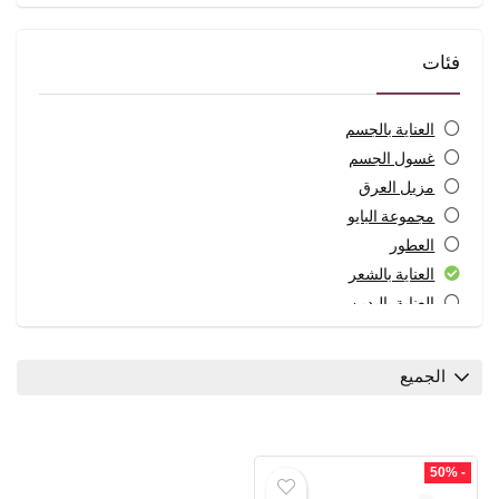
فئات
العناية بالجسم
غسول الجسم
مزيل العرق
مجموعة البايو
العطور
العناية بالشعر
العناية باليدين
غسول للمناطق الحساسة
أطفال
الجميع
العناية بالأطفال
الصابون السائل
لوشن & كريم
- 50%
العناية بالرجل