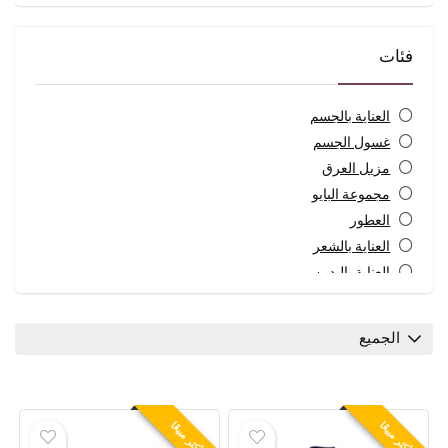
فئات
العناية بالجسم
غسول الجسم
مزيل العرق
مجموعة البايو
العطور
العناية بالشعر
العناية باليدين
غسول للمناطق الحساسة
أطفال
الجميع
العناية بالأطفال
الصابون السائل
لوشن & كريم
العناية بالرجل
الأكثر مبيعًا
الأكثر مبيعًا