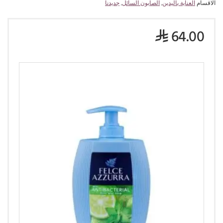
الاقسام
العناية باليدين
,
الصابون السائل
,
جديدنا
64.00
⃁