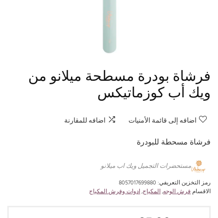
فرشاة بودرة مسطحة ميلانو من
ويك أب كوزماتيكس
اضافه إلى قائمة الأمنيات
اضافه للمقارنة
فرشاة مسحطة للبودرة
مستحضرات التجميل ويك اب ميلانو
رمز التخزين التعريفي:
8057017699880
الاقسام
فرش الوجه
,
المكياج
,
ادوات وفرش المكياج