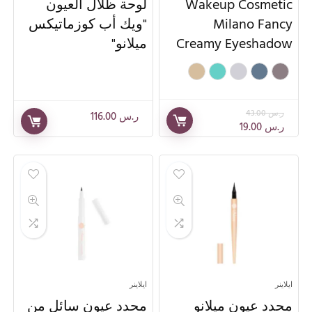
Wakeup Cosmetic
لوحة ظلال العيون
Milano Fancy
"ويك أب كوزماتيكس
Creamy Eyeshadow
ميلانو"
ر.س
43.00
ر.س
116.00
ر.س
19.00
ايلاينر
ايلاينر
محدد عيون ميلانو
محدد عيون سائل من