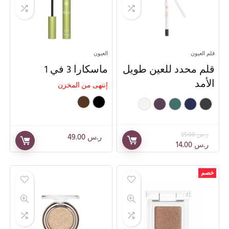
قلم العيون
العيون
قلم محدد للعين طويل
ماسكارا 3 في 1
الأمد
إنتهى من المخزن
ر.س
35.00
ر.س
49.00
ر.س
14.00
خصم