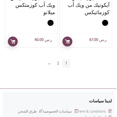
آيكونيك من ويك أب
ويك أب كوزمتكس
كوزماتيكس
ميلانو
ر.س
67.00
ر.س
40.00
←
2
1
لدينا سياسات
Term & Conditions
سياسات الخصوصية
طرق الشحن