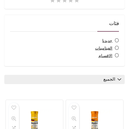
فئات
جديدنا
الفيتامينات
الاقسـام
الجميع